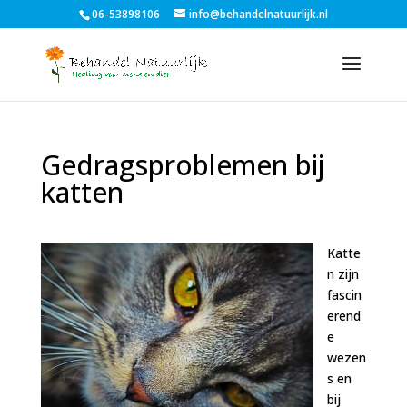
06-53898106
info@behandelnatuurlijk.nl
Gedragsproblemen bij
katten
Katte
n zijn
fascin
erend
e
wezen
s en
bij