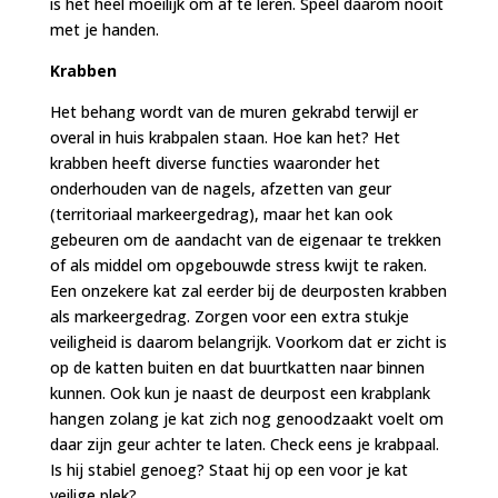
is het heel moeilijk om af te leren. Speel daarom nooit
met je handen.
Krabben
Het behang wordt van de muren gekrabd terwijl er
overal in huis krabpalen staan. Hoe kan het? Het
krabben heeft diverse functies waaronder het
onderhouden van de nagels, afzetten van geur
(territoriaal markeergedrag), maar het kan ook
gebeuren om de aandacht van de eigenaar te trekken
of als middel om opgebouwde stress kwijt te raken.
Een onzekere kat zal eerder bij de deurposten krabben
als markeergedrag. Zorgen voor een extra stukje
veiligheid is daarom belangrijk. Voorkom dat er zicht is
op de katten buiten en dat buurtkatten naar binnen
kunnen. Ook kun je naast de deurpost een krabplank
hangen zolang je kat zich nog genoodzaakt voelt om
daar zijn geur achter te laten. Check eens je krabpaal.
Is hij stabiel genoeg? Staat hij op een voor je kat
veilige plek?