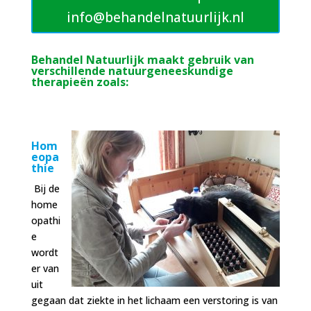
info@behandelnatuurlijk.nl
Behandel Natuurlijk maakt gebruik van
verschillende natuurgeneeskundige
therapieën zoals:
Hom
eopa
thie
Bij de
home
opathi
e
wordt
er van
uit
gegaan dat ziekte in het lichaam een verstoring is van