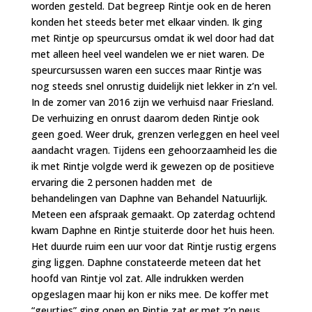
worden gesteld. Dat begreep Rintje ook en de heren
konden het steeds beter met elkaar vinden. Ik ging
met Rintje op speurcursus omdat ik wel door had dat
met alleen heel veel wandelen we er niet waren. De
speurcursussen waren een succes maar Rintje was
nog steeds snel onrustig duidelijk niet lekker in z’n vel.
In de zomer van 2016 zijn we verhuisd naar Friesland.
De verhuizing en onrust daarom deden Rintje ook
geen goed. Weer druk, grenzen verleggen en heel veel
aandacht vragen. Tijdens een gehoorzaamheid les die
ik met Rintje volgde werd ik gewezen op de positieve
ervaring die 2 personen hadden met de
behandelingen van Daphne van Behandel Natuurlijk.
Meteen een afspraak gemaakt. Op zaterdag ochtend
kwam Daphne en Rintje stuiterde door het huis heen.
Het duurde ruim een uur voor dat Rintje rustig ergens
ging liggen. Daphne constateerde meteen dat het
hoofd van Rintje vol zat. Alle indrukken werden
opgeslagen maar hij kon er niks mee. De koffer met
“geurtjes” ging open en Rintje zat er met z’n neus