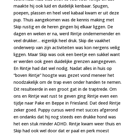
maakte hij ook luid en duidelijk kenbaar. Spugen,
poepen, plassen en heel veel kabaal kwam er uit deze
pup. Thuis aangekomen was de kennis making met
Skip
rustig en de heren gingen bij elkaar liggen. De
dagen en weken er na, werd Rintje ondernemender en
veel drukker… eigenlijk heel druk. Skip die vaakhet
onderwerp van zijn activiteiten was kon nergens veilig
liggen. Maar Skip was ook een beetje een sukkel want
er werden ook geen duidelijke grenzen aangegeven.
En Rintje had dat wel nodig. Nadat alles in huis op
“boven Rintje” hoogte was gezet vond meneer het
noodzakelijk om de trap even onder handen te nemen.
Dit resulteerde in een groot gat in de traptrede. Om
ons en Rintje wat rust te geven ging Rintje even een
tijdje naar Pake en Beppe in Friesland. Dat deed Rintje
zeker goed. Puppy cursus werd met succes afgerond
en ondanks dat hij nog steeds een drukke hond was
het een stuk minder ADHD. Rintje kwam weer thuis en
Skip had ook wel door dat er paal en perk moest