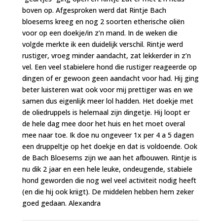
boven op. Afgesproken werd dat Rintje Bach
bloesems kreeg en nog 2 soorten etherische oliën
voor op een doekje/in z’n mand. In de weken die
volgde merkte ik een duidelijk verschil. Rintje werd
rustiger, vroeg minder aandacht, zat lekkerder in z’n
vel. Een veel stabielere hond die rustiger reageerde op
dingen of er gewoon geen aandacht voor had. Hij ging
beter luisteren wat ook voor mij prettiger was en we
samen dus eigenlijk meer lol hadden. Het doekje met
de oliedruppels is helemaal zijn dingetje. Hij loopt er
de hele dag mee door het huis en het moet overal
mee naar toe. Ik doe nu ongeveer 1x per 4 a 5 dagen
een druppeltje op het doekje en dat is voldoende. Ook
de Bach Bloesems zijn we aan het afbouwen. Rintje is
nu dik 2 jaar en een hele leuke, ondeugende, stabiele
hond geworden die nog wel veel activiteit nodig heeft
(en die hij ook kriigt). De middelen hebben hem zeker
goed gedaan. Alexandra