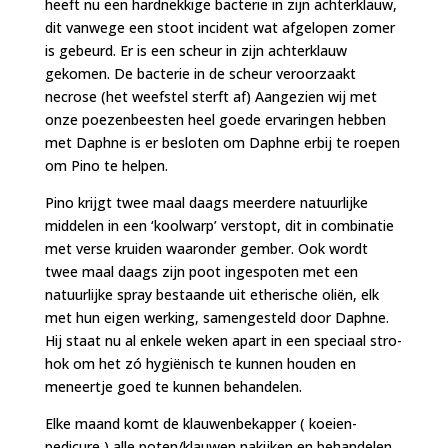
heeft nu een hardnekkige bacterie in zijn achterklauw,
dit vanwege een stoot incident wat afgelopen zomer
is gebeurd. Er is een scheur in zijn achterklauw
gekomen. De bacterie in de scheur veroorzaakt
necrose (het weefstel sterft af) Aangezien wij met
onze poezenbeesten heel goede ervaringen hebben
met Daphne is er besloten om Daphne erbij te roepen
om Pino te helpen.
Pino krijgt twee maal daags meerdere natuurlijke
middelen in een ‘koolwarp’ verstopt, dit in combinatie
met verse kruiden waaronder gember. Ook wordt
twee maal daags zijn poot ingespoten met een
natuurlijke spray bestaande uit etherische oliën, elk
met hun eigen werking, samengesteld door Daphne.
Hij staat nu al enkele weken apart in een speciaal stro-
hok om het zó hygiënisch te kunnen houden en
meneertje goed te kunnen behandelen.
Elke maand komt de klauwenbekapper ( koeien-
pedicure ) alle poten/klauwen nakijken en behandelen