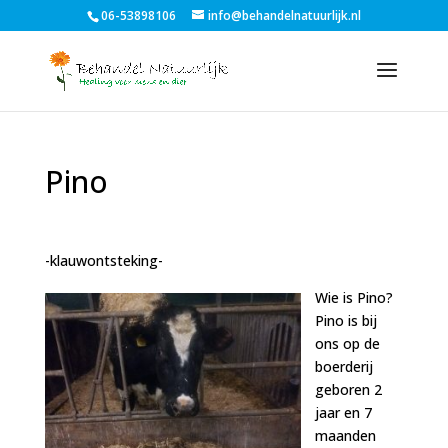
06-53898106
info@behandelnatuurlijk.nl
Pino
-
klauwontsteking
-
Wie is Pino?
Pino is bij
ons op de
boerderij
geboren 2
jaar en 7
maanden