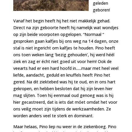
geleden
geboren!
Vanaf het begin heeft hij het niet makkelijk gehad.
Direct na zijn geboorte heeft hij namelijk wat wondjes
op zijn beide voorpoten opgelopen. “Normaal “
gesproken gaan kalfjes bij ons weg na 14 dagen, onze
stal is niet ingericht om kalfjes te houden. Pino heeft
ons toen weken lang ‘bezig gehouden’, hij werd héél
ziek en zag er écht niet goed uit voor hem! Ook de
veearts had er een hard hoofd
in......maar met heel veel
liefde, aandacht, geduld en knuffels heeft Pino het
gered. Na dit ziektebed was hij te oud, en in ons hart
gekropen, en hebben besloten dat hij zijn leven hier
mag slijten. Toen hij eenmaal oud genoeg was is hij
hier gecastreerd, dat is iets dat móet omdat het voor
ons veilig moet zijn tijdens de werkzaamheden. Ze
worden anders veel te sterk en dominant.
Maar helaas, Pino liep nu weer in de ziekenboeg. Pino