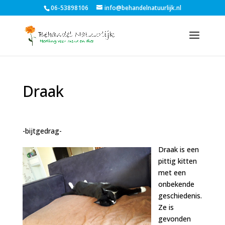
06-53898106
info@behandelnatuurlijk.nl
Draak
-
bijtgedrag-
Draak is een
pittig kitten
met een
onbekende
geschiedenis.
Ze is
gevonden