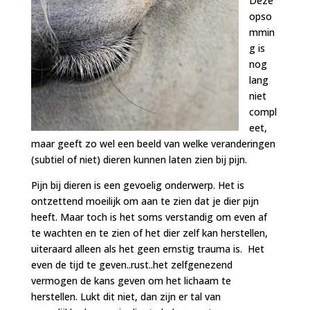
Deze
opso
mmin
g is
nog
lang
niet
compl
eet,
maar geeft zo wel een beeld van welke veranderingen
(subtiel of niet) dieren kunnen laten zien bij pijn.
Pijn bij dieren is een gevoelig onderwerp. Het is
ontzettend moeilijk om aan te zien dat je dier pijn
heeft. Maar toch is het soms verstandig om even af
te wachten en te zien of het dier zelf kan herstellen,
uiteraard alleen als het geen ernstig trauma is. Het
even de tijd te geven..rust..het zelfgenezend
vermogen de kans geven om het lichaam te
herstellen. Lukt dit niet, dan zijn er tal van