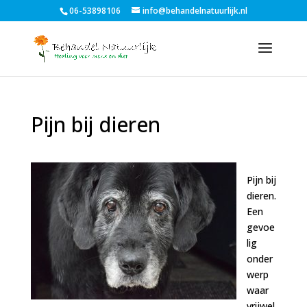
06-53898106
info@behandelnatuurlijk.nl
Pijn bij dieren
Pijn bij
dieren.
Een
gevoe
lig
onder
werp
waar
vrijwel