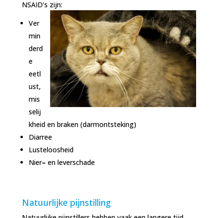
NSAID’s zijn:
Ver
min
derd
e
eetl
ust,
mis
selij
kheid en braken (darmontsteking)
Diarree
Lusteloosheid
Nier
–
en leverschade
Natuurlijke pijnstilling
Natuurlijke pijnstillers hebben vaak een langere tijd