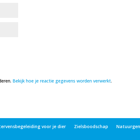
deren.
Bekijk hoe je reactie gegevens worden verwerkt
.
tervensbegeleiding voor je dier
Zielsboodschap
Natuurge