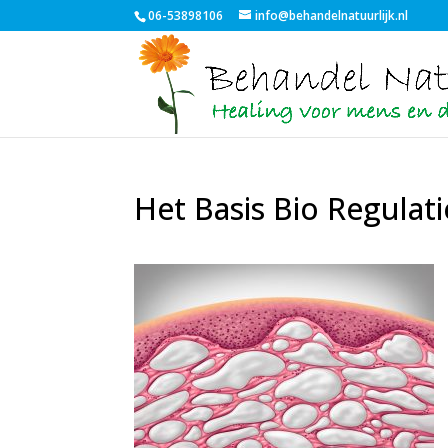
06-53898106
info@behandelnatuurlijk.nl
Het Basis Bio Regulat