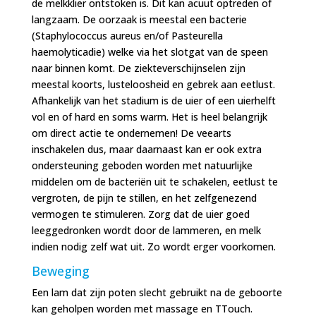
de melkklier ontstoken is. Dit kan acuut optreden of
langzaam. De oorzaak is meestal een bacterie
(Staphylococcus aureus en/of Pasteurella
haemolyticadie) welke via het slotgat van de speen
naar binnen komt. De ziekteverschijnselen zijn
meestal koorts, lusteloosheid en gebrek aan eetlust.
Afhankelijk van het stadium is de uier of een uierhelft
vol en of hard en soms warm. Het is heel belangrijk
om direct actie te ondernemen! De veearts
inschakelen dus, maar daarnaast kan er ook extra
ondersteuning geboden worden met natuurlijke
middelen om de bacteriën uit te schakelen, eetlust te
vergroten, de pijn te stillen, en het zelfgenezend
vermogen te stimuleren. Zorg dat de uier goed
leeggedronken wordt door de lammeren, en melk
indien nodig zelf wat uit. Zo wordt erger voorkomen.
Beweging
Een lam dat zijn poten slecht gebruikt na de geboorte
kan geholpen worden met massage en TTouch.