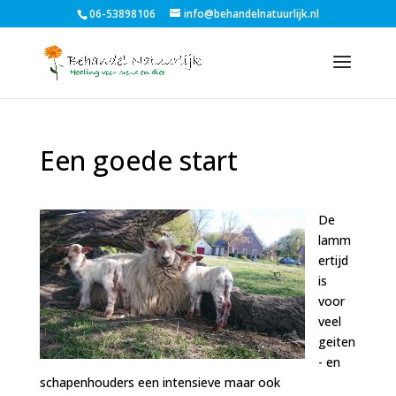
06-53898106
info@behandelnatuurlijk.nl
Een goede start
De
lamm
ertijd
is
voor
veel
geiten
- en
schapenhouders een intensieve maar ook