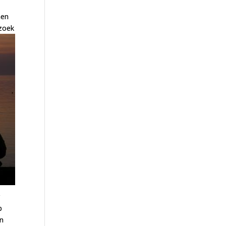
nen
ezoek
r
p
an