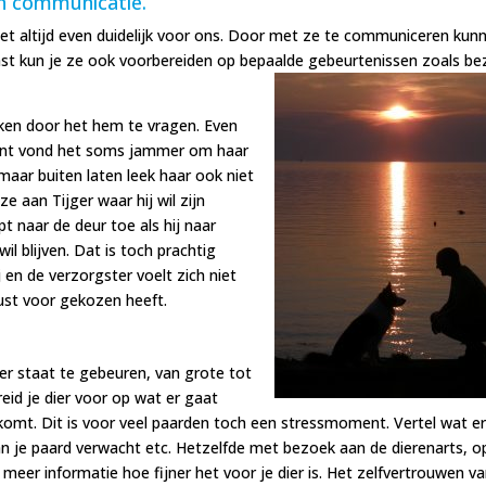
van communicatie.
 niet altijd even duidelijk voor ons. Door met ze te communiceren kun
ast kun je ze ook voorbereiden op bepaalde gebeurtenissen zoals b
aken door het hem te vragen. Even
 klant vond het soms jammer om haar
 maar buiten laten leek haar ook niet
ze aan Tijger waar hij wil zijn
pt naar de deur toe als hij naar
wil blijven. Dat is toch prachtig
j en de verzorgster voelt zich niet
wust voor gekozen heeft.
er staat te gebeuren, van grote tot
reid je dier voor op wat er gaat
komt. Dit is voor veel paarden toch een stressmoment. Vertel wat e
n je paard verwacht etc. Hetzelfde met bezoek aan de dierenarts, o
eer informatie hoe fijner het voor je dier is. Het zelfvertrouwen v