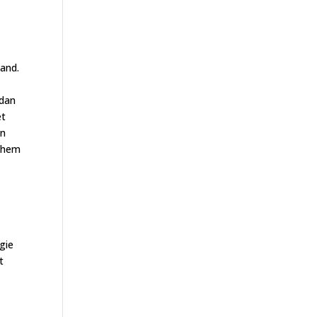
tand.
 dan
et
an
t hem
gie
t