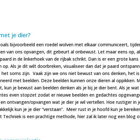
et je dier?
oals bijvoorbeeld een roedel wolven met elkaar communiceert, tijde
en van ons opvangen, dit gebeurt al onbewust. Let maar eens op, al
 paard in de linkerhoek van de rijbak schrikt. Dan is er een grote kans
n op. Als je dit wilt doorbreken, visualiseer dan dat je paard ontspan
n het soms zijn.
Vaak zijn we ons niet bewust van ons denken, het is
neerd met beelden. Deze beelden kunnen onze dieren al oppikken. 
un je bewust aan beelden denken als je bij je dier bent. Als je wat
chtes even stopzet zodat er nieuwe beelden en gedachtes opgevang
n ontvangen/opvangen wat je dier je wil vertellen. Hoe rustiger in j
elijk kun je je dier “verstaan”. Meer rust in je hoofd kun je bereike
t Techniek is een prachtige methode, hier zal ik later nog een blog o