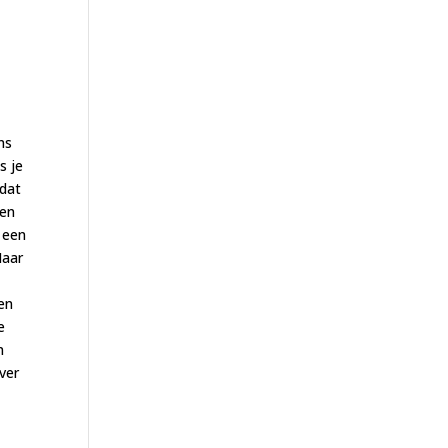
ns
s je
 dat
nen
 een
Maar
en
e
n
ver