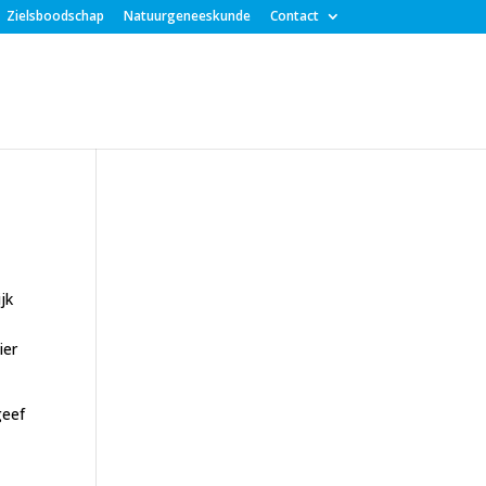
Zielsboodschap
Natuurgeneeskunde
Contact
jk
ier
geef