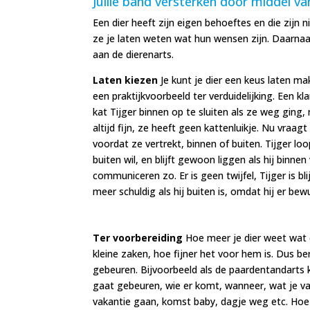
Jullie band versterken door middel 
Een dier heeft zijn eigen behoeftes en die zijn
ze je laten weten wat hun wensen zijn. Daarna
aan de dierenarts.
Laten kiezen
Je kunt je dier een keus laten m
een praktijkvoorbeeld ter verduidelijking. Een
kat Tijger binnen op te sluiten als ze weg ging,
altijd fijn, ze heeft geen kattenluikje. Nu vraagt 
voordat ze vertrekt, binnen of buiten. Tijger loo
buiten wil, en blijft gewoon liggen als hij binnen 
communiceren zo. Er is geen twijfel, Tijger is bli
meer schuldig als hij buiten is, omdat hij er be
Ter voorbereiding
Hoe meer je dier weet wat 
kleine zaken, hoe fijner het voor hem is. Dus be
gebeuren. Bijvoorbeeld als de paardentandarts 
gaat gebeuren, wie er komt, wanneer, wat je va
vakantie gaan, komst baby, dagje weg etc. Hoe m