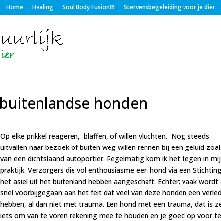
Home
Healing
Soul Body Fusion®
Stervensbegeleiding voor je dier
 buitenlandse honden
Op elke prikkel reageren, blaffen, of willen vluchten. Nog steeds
uitvallen naar bezoek of buiten weg willen rennen bij een geluid zoal
van een dichtslaand autoportier. Regelmatig kom ik het tegen in mi
praktijk. Verzorgers die vol enthousiasme een hond via een Stichting
het asiel uit het buitenland hebben aangeschaft. Echter; vaak wordt 
snel voorbijgegaan aan het feit dat veel van deze honden een verle
hebben, al dan niet met trauma. Een hond met een trauma, dat is z
iets om van te voren rekening mee te houden en je goed op voor t