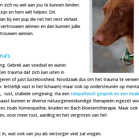
 zich nu wel aan jou te kunnen binden.
 zijn en hem wilt helpen. Dit
an bij een pup die net het nest verlaat.
n vertrouwen winnen en dan kunnen jullie
rtrouwen winnen.
ma’s
ng. Gebrek aan voedsel en water.
en trauma dat zich kan uiten in
eageren of juist lusteloosheid. Noodzaak dus om het trauma te verwe
aak letterlijk vast in het lichaam) maar ook op ondersteunen op menta
 rust, stabiele omgeving. Via een
telepathisch gesprek en een heal
naast kunnen er diverse natuurgeneeskundige therapieën ingezet w
ces zoals homeopathie, kruiden en Bach bloesemtherapie. Maar ook
n, voor meer rust, aarding en het vergroten van het
in, wat ook van jou als verzorger veel zal vragen.