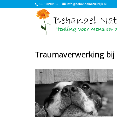
06-53898106
info@behandelnatuurlijk.nl
Traumaverwerking bij