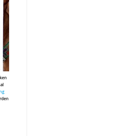
rken
al
ing
orden