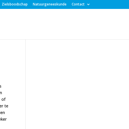
Zielsboodschap
Natuurgeneeskunde
Contact
s
jn
 of
er te
den
eker
e