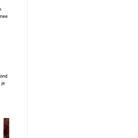
n
 mee
hond
 je