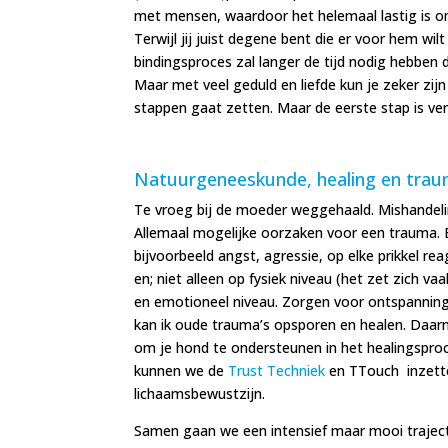
met mensen, waardoor het helemaal lastig is om
Terwijl jij juist degene bent die er voor hem wilt
bindingsproces zal langer de tijd nodig hebben d
Maar met veel geduld en liefde kun je zeker zij
stappen gaat zetten. Maar de eerste stap is ve
Natuurgeneeskunde, healing en trau
Te vroeg bij de moeder weggehaald. Mishandeli
Allemaal mogelijke oorzaken voor een trauma. E
bijvoorbeeld angst, agressie, op elke prikkel r
en; niet alleen op fysiek niveau (het zet zich v
en emotioneel niveau. Zorgen voor ontspanning,
kan ik oude trauma’s opsporen en healen. Daar
om je hond te ondersteunen in het healingspro
kunnen we de
Trust Techniek
en TTouch inzette
lichaamsbewustzijn.
Samen gaan we een intensief maar mooi traject 