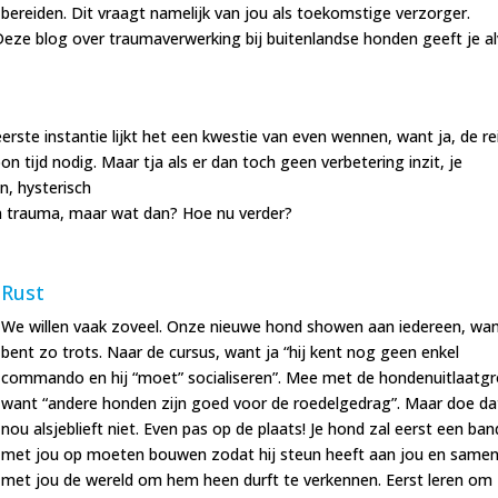
bereiden. Dit vraagt namelijk van jou als toekomstige verzorger.
 Deze blog over traumaverwerking bij buitenlandse honden geeft je a
rste instantie lijkt het een kwestie van even wennen, want ja, de re
tijd nodig. Maar tja als er dan toch geen verbetering inzit, je
en, hysterisch
en trauma, maar wat dan? Hoe nu verder?
Rust
We willen vaak zoveel. Onze nieuwe hond showen aan iedereen, wan
bent zo trots. Naar de cursus, want ja “hij kent nog geen enkel
commando en hij “moet” socialiseren”. Mee met de hondenuitlaatgr
want “andere honden zijn goed voor de roedelgedrag”. Maar doe da
nou alsjeblieft niet. Even pas op de plaats! Je hond zal eerst een ban
met jou op moeten bouwen zodat hij steun heeft aan jou en same
met jou de wereld om hem heen durft te verkennen. Eerst leren om