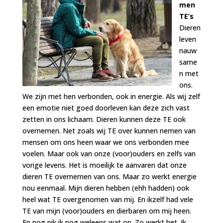
men
TE’s
Dieren
leven
nauw
same
n met
ons.
We zijn met hen verbonden, ook in energie. Als wij zelf
een emotie niet goed doorleven kan deze zich vast
zetten in ons lichaam. Dieren kunnen deze TE ook
overnemen. Net zoals wij TE over kunnen nemen van
mensen om ons heen waar we ons verbonden mee
voelen. Maar ook van onze (voor)ouders en zelfs van
vorige levens. Het is moeilijk te aanvaren dat onze
dieren TE overnemen van ons. Maar zo werkt energie
nou eenmaal. Mijn dieren hebben (ehh hadden) ook
heel wat TE overgenomen van mij. En ikzelf had vele
TE van mijn (voor)ouders en dierbaren om mij heen.
En nog pik ik nog weleens wat op. Zo werkt het. Ik