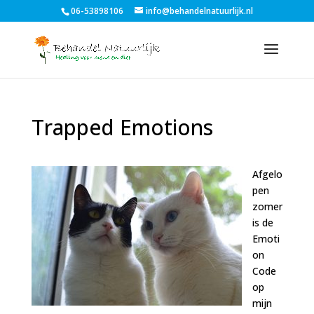
06-53898106
info@behandelnatuurlijk.nl
Trapped Emotions
Afgelo
pen
zomer
is de
Emoti
on
Code
op
mijn