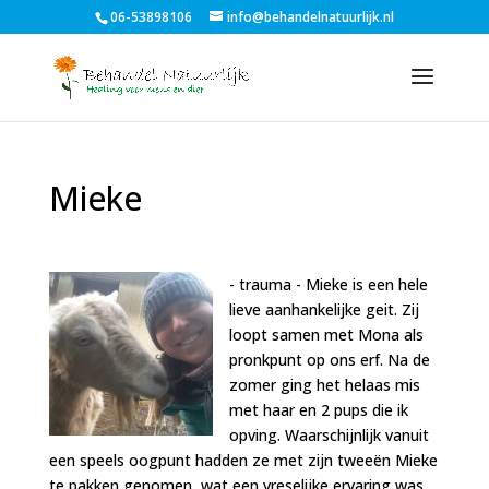
06-53898106
info@behandelnatuurlijk.nl
Mieke
- trauma -
Mieke is een hele
lieve aanhankelijke geit. Zij
loopt samen met Mona als
pronkpunt op ons erf. Na de
zomer ging het helaas mis
met haar en 2 pups die ik
opving. Waarschijnlijk vanuit
een speels oogpunt hadden ze met zijn tweeën Mieke
te pakken genomen, wat een vreselijke ervaring was