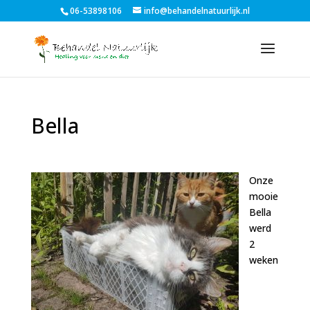
06-53898106
info@behandelnatuurlijk.nl
Bella
Onze
mooie
Bella
werd
2
weken