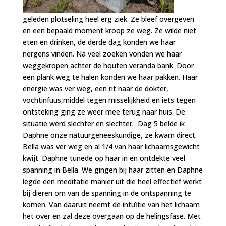
geleden plotseling heel erg ziek. Ze bleef overgeven
en een bepaald moment kroop ze weg. Ze wilde niet
eten en drinken, de derde dag konden we haar
nergens vinden. Na veel zoeken vonden we haar
weggekropen achter de houten veranda bank. Door
een plank weg te halen konden we haar pakken. Haar
energie was ver weg, een rit naar de dokter,
vochtinfuus,middel tegen misselijkheid en iets tegen
ontsteking ging ze weer mee terug naar huis. De
situatie werd slechter en slechter. Dag 5 belde ik
Daphne onze natuurgeneeskundige, ze kwam direct.
Bella was ver weg en al 1/4 van haar lichaamsgewicht
kwijt.
Daphne tunede op haar in en ontdekte veel
spanning in Bella. We gingen bij haar zitten en Daphne
legde een meditatie manier uit die heel effectief werkt
bij dieren om van de spanning in de ontspanning te
komen. Van daaruit neemt de intuïtie van het lichaam
het over en zal deze overgaan op de helingsfase. Met