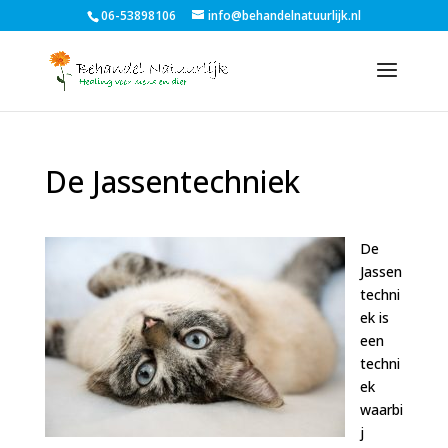
06-53898106
info@behandelnatuurlijk.nl
De Jassentechniek
De
Jassen
techni
ek is
een
techni
ek
waarbi
j