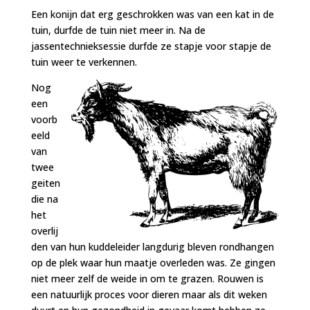
Een konijn dat erg geschrokken was van een kat in de
tuin, durfde de tuin niet meer in. Na de
jassentechnieksessie durfde ze stapje voor stapje de
tuin weer te verkennen.
Nog
een
voorb
eeld
van
twee
geiten
die na
het
overlij
den van hun kuddeleider langdurig bleven rondhangen
op de plek waar hun maatje overleden was. Ze gingen
niet meer zelf de weide in om te grazen. Rouwen is
een natuurlijk proces voor dieren maar als dit weken