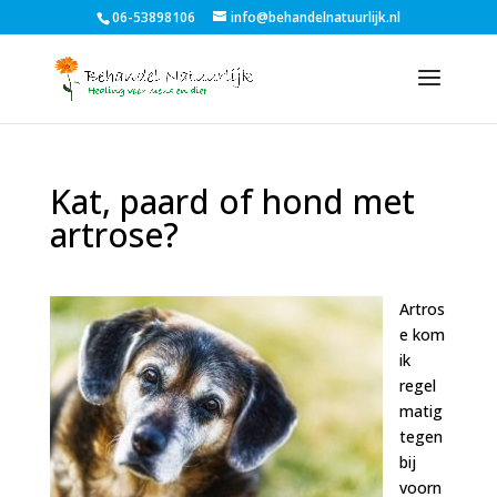
06-53898106
info@behandelnatuurlijk.nl
Kat, paard of hond met
artrose?
Artros
e kom
ik
regel
matig
tegen
bij
voorn