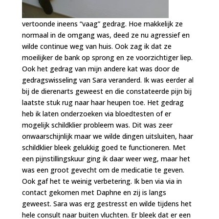
vertoonde ineens “vaag” gedrag. Hoe makkelijk ze
normaal in de omgang was, deed ze nu agressief en
wilde continue weg van huis. Ook zag ik dat ze
moeilijker de bank op sprong en ze voorzichtiger liep.
Ook het gedrag van mijn andere kat was door de
gedragswisseling van Sara veranderd. Ik was eerder al
bij de dierenarts geweest en die constateerde pijn bij
laatste stuk rug naar haar heupen toe. Het gedrag
heb ik laten onderzoeken via bloedtesten of er
mogelijk schildklier probleem was. Dit was zeer
onwaarschijnlijk maar we wilde dingen uitsluiten, haar
schildklier bleek gelukkig goed te functioneren. Met
een pijnstillingskuur ging ik daar weer weg, maar het
was een groot gevecht om de medicatie te geven.
Ook gaf het te weinig verbetering. Ik ben via via in
contact gekomen met Daphne en zij is langs
geweest. Sara was erg gestresst en wilde tijdens het
hele consult naar buiten vluchten. Er bleek dat er een