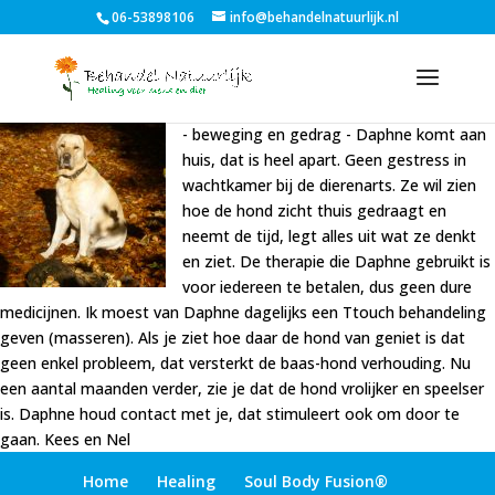
06-53898106
info@behandelnatuurlijk.nl
- beweging en gedrag -
Daphne komt aan
huis, dat is heel apart. Geen gestress in
wachtkamer bij de dierenarts. Ze wil zien
hoe de hond zicht thuis gedraagt en
neemt de tijd, legt alles uit wat ze denkt
en ziet. De therapie die Daphne gebruikt is
voor iedereen te betalen, dus geen dure
medicijnen. Ik moest van Daphne dagelijks een Ttouch behandeling
geven (masseren). Als je ziet hoe
daar de hond van geniet is dat
geen enkel probleem, dat versterkt de baas-hond verhouding. Nu
een aantal maanden verder, zie je dat de hond vrolijker en speelser
is. Daphne houd contact met je, dat stimuleert ook om door te
gaan. Kees en Nel
Home
Healing
Soul Body Fusion®